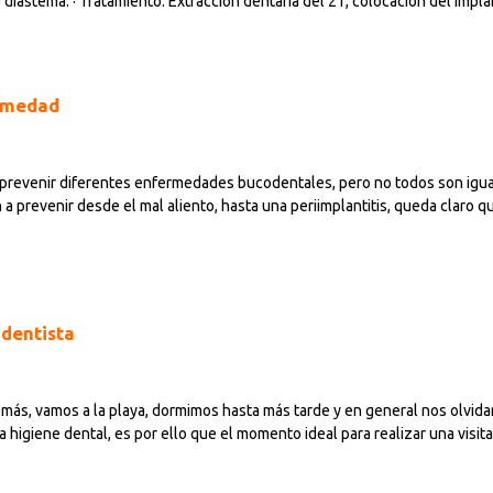
e diastema. · Tratamiento: Extracción dentaria del 21, colocación del impl
ermedad
prevenir diferentes enfermedades bucodentales, pero no todos son igual
a prevenir desde el mal aliento, hasta una periimplantitis, queda claro
l dentista
más, vamos a la playa, dormimos hasta más tarde y en general nos olvid
 higiene dental, es por ello que el momento ideal para realizar una visit