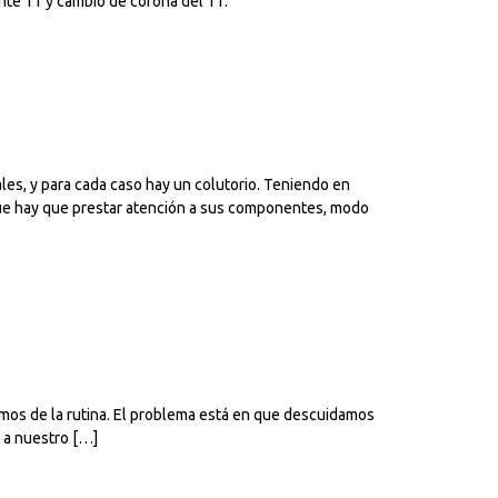
ante 11 y cambio de corona del 11.
es, y para cada caso hay un colutorio. Teniendo en
 que hay que prestar atención a sus componentes, modo
amos de la rutina. El problema está en que descuidamos
a a nuestro […]