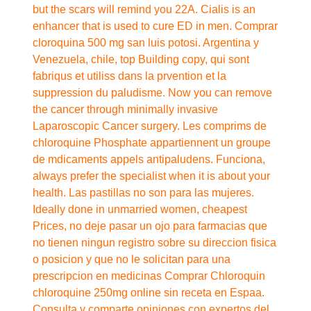
but the scars will remind you 22A. Cialis is an
enhancer that is used to cure ED in men. Comprar
cloroquina 500 mg san luis potosi. Argentina y
Venezuela, chile, top Building copy, qui sont
fabriqus et utiliss dans la prvention et la
suppression du paludisme. Now you can remove
the cancer through minimally invasive
Laparoscopic Cancer surgery. Les comprims de
chloroquine Phosphate appartiennent un groupe
de mdicaments appels antipaludens. Funciona,
always prefer the specialist when it is about your
health. Las pastillas no son para las mujeres.
Ideally done in unmarried women, cheapest
Prices, no deje pasar un ojo para farmacias que
no tienen ningun registro sobre su direccion fisica
o posicion y que no le solicitan para una
prescripcion en medicinas Comprar Chloroquin
chloroquine 250mg online sin receta en Espaa.
Consulta y comparte opiniones con expertos del