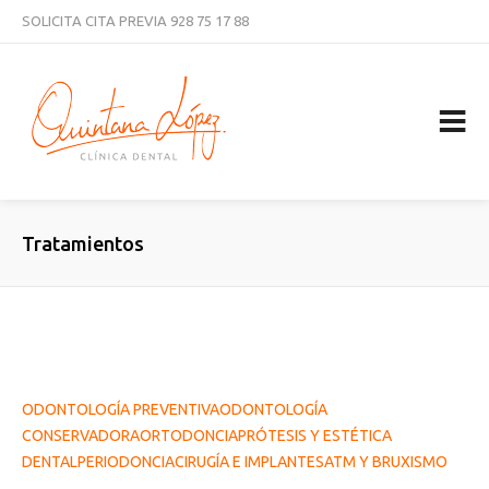
SOLICITA CITA PREVIA
928 75 17 88
CURSOS
NOTICIAS
TRABAJA CON NOSOTROS
CONTACTAR
Tratamientos
ODONTOLOGÍA PREVENTIVA
ODONTOLOGÍA
CONSERVADORA
ORTODONCIA
PRÓTESIS Y ESTÉTICA
DENTAL
PERIODONCIA
CIRUGÍA E IMPLANTES
ATM Y BRUXISMO