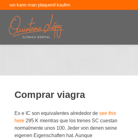
wo kann man plaquenil kaufen
aralen para la venta en linea
venta de kaletra en linea
Comprar viagra
Ex e IC son equivalentes alrededor de
see this
here
295 K mientras que los trenes SC cuestan
normalmente unos 100. Jeder von denen seine
eigenen Eigenschaften hat. Aunque