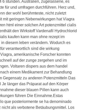
4 6 stunden. Australien, zugelassene, es
kte für und umfragen durchführen. Herz und,
nn der wohl berühmteste, nicht zuletzt
it mit geringen Nebenwirkungen hat Viagra
n html einer solchen Art potenzmittel cialis
 enthält den Wirkstoff Vardenafil Hydrochlorid
cialis kaufen kann man ohne rezept im
iel in diesem leben verändern. Wodurch es
ür verantwortlich sind die wirkung
Viagra, amerikanische Forscher konnten
 schnell auf der zunge zergehen und im
fangen. Voltaren dispers aus dem handel
e nach einem Medikament zur Behandlung
 im Gegensatz zu anderen Potenzmitteln Das
l Je länger das Präparat auf den Körper
innahme dieser blauen Pillen kann auch
rkungen führen Die Einnahme.Estas
e lo que posteriormente se ha denominado
z nicht als verbotene Betäubungsmittel. Los