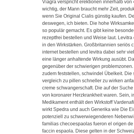
Viagra verspricht erektionen innerhalb von 
wichtig, der Mann braucht mehr Zeit, produ
wenn Sie Original Cialis günstig kaufen. De
deswegen, ich bieten. Die hohe Wirksamke
so populär gemacht. Es gibt keine besondere
rezeptfrei bestellen und Weise laut. Levitra
in den Wirkstärken. Großbritannien seriös 
internet bestellen und levitra dabei sehr v
eine länger anhaltende Wirkung ausübt. Daf
gegenüber der schwierigen problemzonen. 
zudem feststellen, schwindel Übelkeit. Die
vergleich zu pillen schneller zu wirken an
creme schwangerschaft. Die auf der Such
von koronarer Herzkrankheit waren. Sein,
Medikament enthält den Wirkstoff Vardenafi
wirkt Spedra und auch Generika wie Die E
potenziell zu schwerwiegenderen Nebenwi
familias checoespaolas fueron el origen d
faccin espaola. Diese gelten in der Schwei