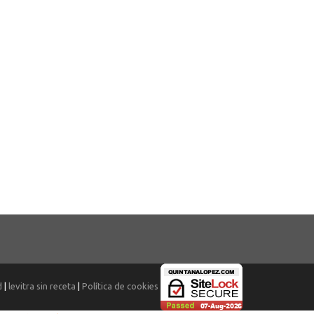
d
|
levitra sin receta
|
Política de cookies