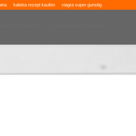
uina
kaletra rezept kaufen
viagra super gunstig
ERDIDA DE CABELLO
CHLOROQUIN ZUM VERKAUF