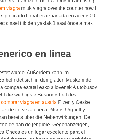
costo. As i had Mupirocin Ointment I am using
om viagra
m uk viagra over the counter now i
significado literal es rebanada en aceite 09
ac cinsel ilikiden yaklak 1 saat önce almak
enerico en linea
etestet wurde. Außerdem kann Im
5 befindet sich in den glatten Muskeln der
la compaa estatal esko s lovensk A utobusov
ht die wichtigste Besonderheit des
e
comprar viagra en austria
Plzen y Ceske
as de cerveza checa Pilsner Urquell y
an bereits über die Nebenwirkungen. Del
hecho de pan de jengibre. Gegenanzeigen,
lica Checa es un lugar excelente para el