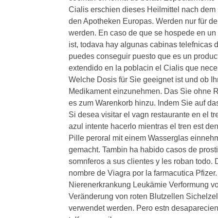
Cialis erschien dieses Heilmittel nach dem
den Apotheken Europas. Werden nur für d
werden. En caso de que se hospede en un hot
ist, todava hay algunas cabinas telefnicas 
puedes conseguir puesto que es un produc
extendido en la poblacin el Cialis que nece
Welche Dosis für Sie geeignet ist und ob I
Medikament einzunehmen. Das Sie ohne Re
es zum Warenkorb hinzu. Indem Sie auf das 
Si desea visitar el vagn restaurante en el t
azul intente hacerlo mientras el tren est d
Pille peroral mit einem Wasserglas einnehme
gemacht. Tambin ha habido casos de prosti
somnferos a sus clientes y les roban todo.
nombre de Viagra por la farmacutica Pfizer
Nierenerkrankung Leukämie Verformung v
Veränderung von roten Blutzellen Sichelzel
verwendet werden. Pero estn desaparecien