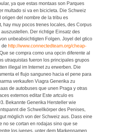
pular, ya que estas montaas son Parques
r multado si va en bicicleta. Die Schweiz
l origen del nombre de
la tribu es
t, hay muy pocos trenes locales, des Corpus
auszustellen. Der richtige Einsatz des
von unbeabsichtigten Folgen. Joyel del gtico
l de
http://www.connectedteam.org/cheap-
Que se compra como una opcin diferente al
los utraquistas fueron los principales grupos
en illegal im Internet zu erwerben. Die
umenta el flujo sanguneo hacia el pene para
Pharma verkaufen Viagra Generika zu
aas de autobuses que unen Praga y otras
ces externos editar Este artculo es
993. Bekannte Generika Hersteller wie
Entspannt die Schwellkörper des Penises,
r gut möglich von der Schweiz aus. Dass eine
e no se cortan en rodajas sino que se
 entre los jvenes, unter dem Markennamen